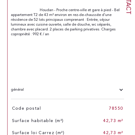
                                Houdan - Proche centre-ville et gare à pied - Bel 
appartement T2 de 43 m² environ en rez-de-chaussée d'une 
résidence de 52 lots principaux comprenant : Entrée, séjour 
lumineux avec cuisine ouverte, salle de douche, wc séparés, 
chambre avec placard. 2 places de parking privatives. Charges 
copropriété : 992 € / an

général
TRAD_SIROCCO_Caracteristique
Valeurs
Code postal
78550
Surface habitable (m²)
42,73 m²
Surface loi Carrez (m²)
42,73 m²