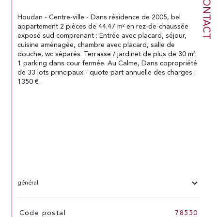
CONTACT
Houdan - Centre-ville - Dans résidence de 2005, bel 
appartement 2 pièces de 44.47 m² en rez-de-chaussée 
exposé sud comprenant : Entrée avec placard, séjour, 
cuisine aménagée, chambre avec placard, salle de 
douche, wc séparés. Terrasse / jardinet de plus de 30 m². 
1 parking dans cour fermée. Au Calme, Dans copropriété 
de 33 lots principaux - quote part annuelle des charges : 
1350 €.
général
TRAD_SIROCCO_Caracteristique
Valeurs
Code postal
78550