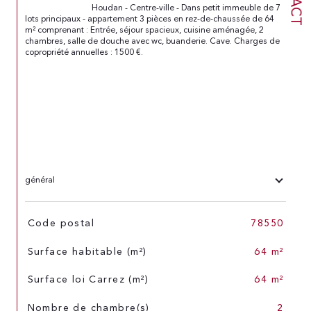
                                Houdan - Centre-ville - Dans petit immeuble de 7 
lots principaux - appartement 3 pièces en rez-de-chaussée de 64 
m² comprenant : Entrée, séjour spacieux, cuisine aménagée, 2 
chambres, salle de douche avec wc, buanderie. Cave. Charges de 
copropriété annuelles : 1500 €.

général
TRAD_SIROCCO_Caracteristique
Valeurs
Code postal
78550
Surface habitable (m²)
64 m²
Surface loi Carrez (m²)
64 m²
Nombre de chambre(s)
2