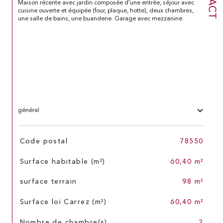
Maison récente avec jardin composée d'une entrée, séjour avec 
cuisine ouverte et équipée (four, plaque, hotte), deux chambres, 
une salle de bains, une buanderie. Garage avec mezzanine.

général
TRAD_SIROCCO_Caracteristique
Valeurs
Code postal
78550
Surface habitable (m²)
60,40 m²
surface terrain
98 m²
Surface loi Carrez (m²)
60,40 m²
Nombre de chambre(s)
2