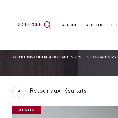
ACCUEIL
ACHETER
LO
RECHERCHE
AGENCE IMMOBILIÈRE À HOUDAN
VENTE
HOUDAN
MA
Acheter
Lo
de l'ancien
1
TYPE DE BIEN
de l'ancien
à l'a
Retour aux résultats
Maison
78550 - Houdan
VENDU