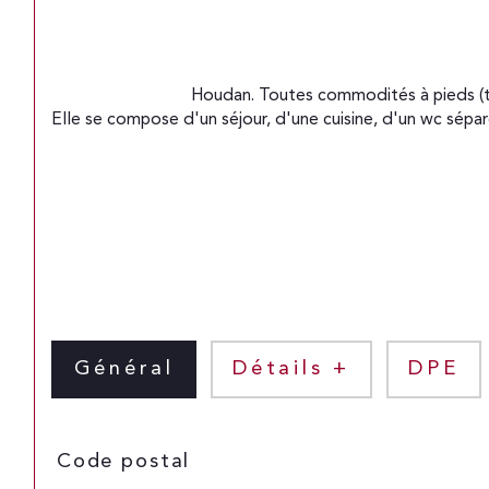
                                Houdan. Toutes commodités à pieds (transport, commerces et écoles). Cette maison récente avec son jardinet exposé sud, vous séduira par sa luminosité. 
Elle se compose d'un séjour, d'une cuisine, d'un wc sépa
Général
Détails +
DPE
TRAD_SIROCCO_Caracteristique
Valeurs
Code postal