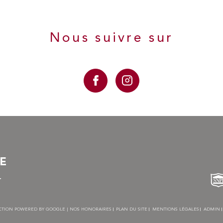
Nous suivre sur
RE
r
UCTION POWERED BY GOOGLE |
NOS HONORAIRES
PLAN DU SITE
MENTIONS LÉGALES
ADMIN