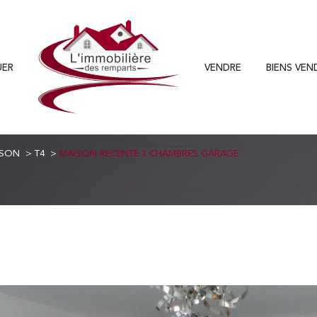
UER
VENDRE
BIENS VEN
Voir les
0
annonces
ISON
T4
MAISON RECENTE 3 CHAMBRES GARAGE
uer
Estimer
1
LOCALISATION
BUDGET
nnée
4 Pièces