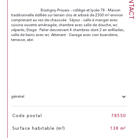
CONTACT
                                Boutigny-Prouais - collège et lycée 78 - Maison 
traditionnelle édifiée sur terrain clos et arboré de 2300 m² environ 
comprenant au rez-de-chaussée : Séjour - salle à manger avec 
cuisine ouverte aménagée, chambre avec salle de douche, wc 
séparés, Etage : Palier desservant 4 chambres dont 2 en enfilades, 
salle de bains avec wc. Attenant : Garage avec coin buanderie, 
terrasse, abri.

général
TRAD_SIROCCO_Caracteristique
Valeurs
Code postal
78550
Surface habitable (m²)
138 m²