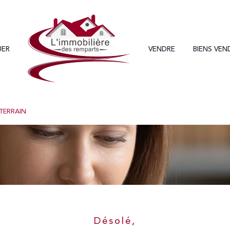
UER
VENDRE
BIENS VEN
Voir les
0
annonces
TERRAIN
uer
Estimer
1
LOCALISATION
BUDGET
nnée
Désolé,