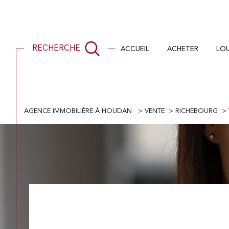
ACCUEIL
ACHETER
LO
RECHERCHE
AGENCE IMMOBILIÈRE À HOUDAN
VENTE
RICHEBOURG
Acheter
Lo
de l'ancien
1
TYPE DE BIEN
de l'ancien
à l'a
Terrain
78550 - Richebourg