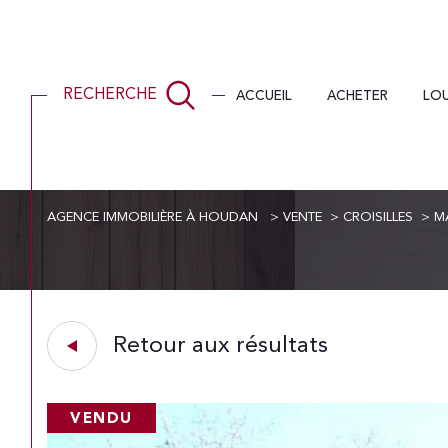
ACCUEIL
ACHETER
LO
RECHERCHE
AGENCE IMMOBILIÈRE À HOUDAN
VENTE
CROISILLES
M
Acheter
Lo
de l'ancien
1
TYPE DE BIEN
de l'ancien
à l'a
Retour aux résultats
Maison
28210 - Croisilles
VENDU