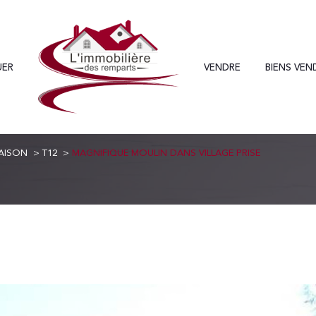
UER
VENDRE
BIENS VEN
Voir les
0
annonces
AISON
T12
MAGNIFIQUE MOULIN DANS VILLAGE PRISE
uer
Estimer
1
LOCALISATION
BUDGET
nnée
12 Pièces