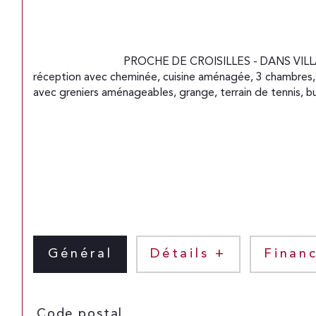
                                PROCHE DE CROISILLES - DANS VILLAGE RECHERCHE - MAGNIFIQUE ANCIEN MOULIN EDIFIE SUR 1,5 Ha DE TERRAIN comprenant : RDC : Double 
réception avec cheminée, cuisine aménagée, 3 chambres, 
avec greniers aménageables, grange, terrain de tennis, 
Général
Détails +
Financ
TRAD_SIROCCO_Caracteristique
Valeurs
Code postal