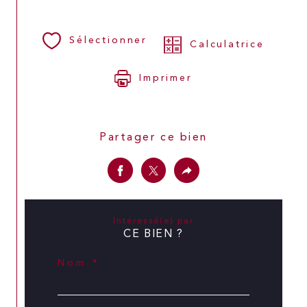
Sélectionner
Calculatrice
Imprimer
Partager ce bien
Intéressé(e) par
CE BIEN ?
Nom *