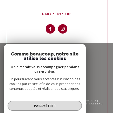
Nous suivre sur
Espace
PROPRIÉTAIRE
Comme beaucoup, notre site
utilise les cookies
Se connecter
On aimerait vous accompagner pendant
votre visite.
Nous
ADHÉRONS
En poursuivant, vous acceptez l'utilisation des
cookies par ce site, afin de vous proposer des
contenus adaptés et réaliser des statistiques !
© 2026 | TOUS DROITS RÉSERVÉS | TRADUCTION POWERED BY GOOGLE |
NOS HONORAIRES
PLAN DU SITE
MENTIONS LÉGALES
ADMIN
NOS LIENS
PARAMÉTRER
POLITIQUE RGPD
COOKIES