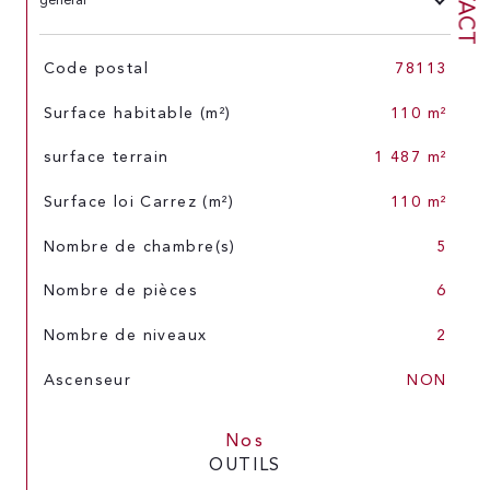
général
TRAD_SIROCCO_Caracteristique
Valeurs
Code postal
78113
Surface habitable (m²)
110 m²
surface terrain
1 487 m²
Surface loi Carrez (m²)
110 m²
Nombre de chambre(s)
5
Nombre de pièces
6
Nombre de niveaux
2
Ascenseur
NON
Nos
OUTILS