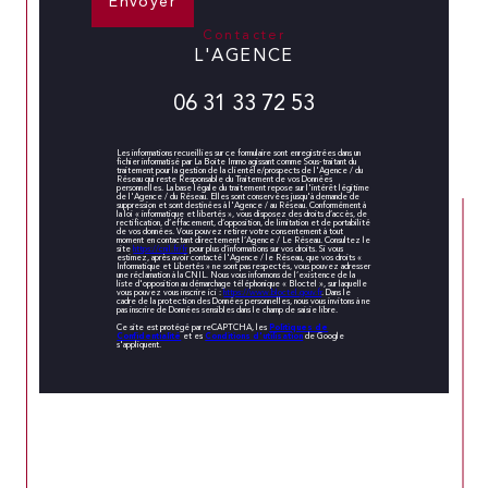
Envoyer
contacter
L'AGENCE
06 31 33 72 53
Les informations recueillies sur ce formulaire sont enregistrées dans un
fichier informatisé par La Boite Immo agissant comme Sous-traitant du
traitement pour la gestion de la clientèle/prospects de l'Agence / du
Réseau qui reste Responsable du Traitement de vos Données
personnelles. La base légale du traitement repose sur l'intérêt légitime
de l'Agence / du Réseau. Elles sont conservées jusqu'à demande de
suppression et sont destinées à l'Agence / au Réseau. Conformément à
la loi « informatique et libertés », vous disposez des droits d’accès, de
rectification, d’effacement, d’opposition, de limitation et de portabilité
de vos données. Vous pouvez retirer votre consentement à tout
moment en contactant directement l’Agence / Le Réseau. Consultez le
site
https://cnil.fr/fr
pour plus d’informations sur vos droits. Si vous
estimez, après avoir contacté l'Agence / le Réseau, que vos droits «
Informatique et Libertés » ne sont pas respectés, vous pouvez adresser
une réclamation à la CNIL. Nous vous informons de l’existence de la
liste d'opposition au démarchage téléphonique « Bloctel », sur laquelle
vous pouvez vous inscrire ici :
https://www.bloctel.gouv.fr
. Dans le
cadre de la protection des Données personnelles, nous vous invitons à ne
pas inscrire de Données sensibles dans le champ de saisie libre.
Politiques de
Ce site est protégé par reCAPTCHA, les
Confidentialité
Conditions d'utilisation
et es
de Google
s'appliquent.