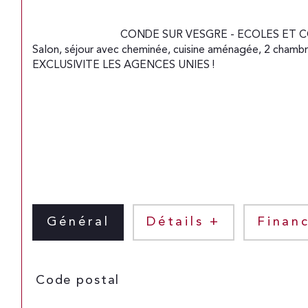
                                CONDE SUR VESGRE - ECOLES ET COMMERCES A PIED - Belle maison située dans un environnement agréable édifiée sur 546 m² de terrain comprenant : 
Salon, séjour avec cheminée, cuisine aménagée, 2 chambre
EXCLUSIVITE LES AGENCES UNIES !

Général
Détails +
Financ
TRAD_SIROCCO_Caracteristique
Valeurs
Code postal