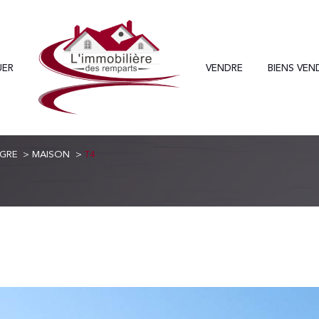
UER
VENDRE
BIENS VEN
Voir les
0
annonces
GRE
MAISON
T4
uer
Estimer
1
LOCALISATION
BUDGET
nnée
esgre
4 Pièces