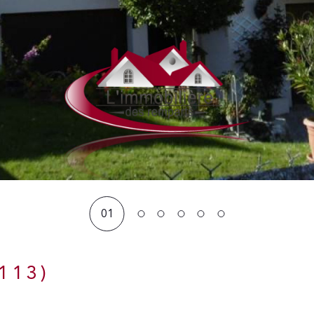
01
8113)