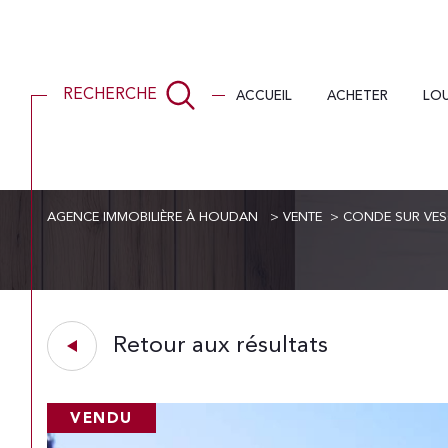
ACCUEIL
ACHETER
LO
RECHERCHE
AGENCE IMMOBILIÈRE À HOUDAN
VENTE
CONDE SUR VES
Acheter
Lo
de l'ancien
1
TYPE DE BIEN
de l'ancien
à l'a
Retour aux résultats
Maison
78113 - Condé-sur-V
VENDU