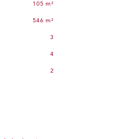
105 m²
546 m²
3
4
2