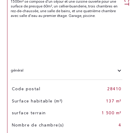
1500m² se compose d'un séjour et une cuisine ouverte pour une 
surface de presque 60m², un cellier-buanderie, trois chambres en 
rez-de-chaussée, une salle de bains, et une quatrième chambre 
avec salle d'eau au premier étage. Garage, piscine.

général
TRAD_SIROCCO_Caracteristique
Valeurs
Code postal
28410
Surface habitable (m²)
137 m²
surface terrain
1 500 m²
Nombre de chambre(s)
4