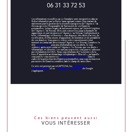
06 31 33 72 53
Les informations recueillies sur ce formulaire sont enregistrées dans un
fichier informatisé par La Boite Immo agissant comme Sous-traitant du
traitement pour la gestion de la clientèle/prospects de l'Agence / du
Réseau qui reste Responsable du Traitement de vos Données
personnelles. La base légale du traitement repose sur l'intérêt légitime
de l'Agence / du Réseau. Elles sont conservées jusqu'à demande de
suppression et sont destinées à l'Agence / au Réseau. Conformément à
la loi « informatique et libertés », vous disposez des droits d’accès, de
rectification, d’effacement, d’opposition, de limitation et de portabilité
de vos données. Vous pouvez retirer votre consentement à tout
moment en contactant directement l’Agence / Le Réseau. Consultez le
site
https://cnil.fr/fr
pour plus d’informations sur vos droits. Si vous
estimez, après avoir contacté l'Agence / le Réseau, que vos droits «
Informatique et Libertés » ne sont pas respectés, vous pouvez adresser
une réclamation à la CNIL. Nous vous informons de l’existence de la
liste d'opposition au démarchage téléphonique « Bloctel », sur laquelle
vous pouvez vous inscrire ici :
https://www.bloctel.gouv.fr
. Dans le
cadre de la protection des Données personnelles, nous vous invitons à ne
pas inscrire de Données sensibles dans le champ de saisie libre.
Politiques de
Ce site est protégé par reCAPTCHA, les
Confidentialité
Conditions d'utilisation
et es
de Google
s'appliquent.
Ces biens peuvent aussi
VOUS INTÉRESSER