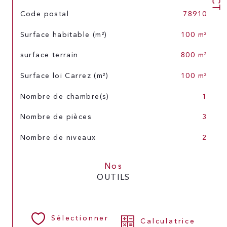
TRAD_SIROCCO_Caracteristique
Valeurs
Code postal
78910
Surface habitable (m²)
100 m²
surface terrain
800 m²
Surface loi Carrez (m²)
100 m²
Nombre de chambre(s)
1
Nombre de pièces
3
Nombre de niveaux
2
Nos
OUTILS
Sélectionner
Calculatrice