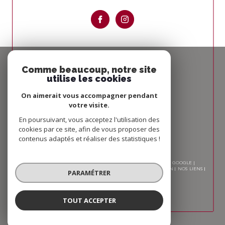
Espace
PROPRIÉTAIRE
Comme beaucoup, notre site
utilise les cookies
Se connecter
On aimerait vous accompagner pendant
votre visite.
Nous
ADHÉRONS
En poursuivant, vous acceptez l'utilisation des
cookies par ce site, afin de vous proposer des
contenus adaptés et réaliser des statistiques !
© 2026 | TOUS DROITS RÉSERVÉS | TRADUCTION POWERED BY GOOGLE |
NOS HONORAIRES
PLAN DU SITE
MENTIONS LÉGALES
ADMIN
NOS LIENS
PARAMÉTRER
POLITIQUE RGPD
COOKIES
TOUT ACCEPTER