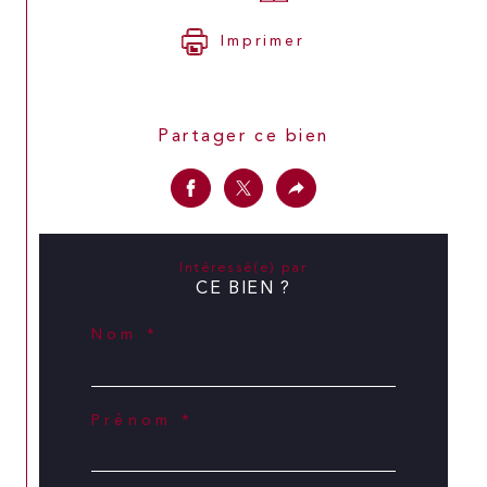
Imprimer
Partager ce bien
Intéressé(e) par
CE BIEN ?
Nom *
Prénom *