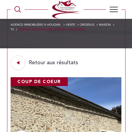
AGENCE IMMOBILIÈRE À HOUDAN
VENTE
ORGERUS
MAISON
T3
MAISON ANCIENNE EN PIERRES A AMENAGER
Retour aux résultats
COUP DE COEUR