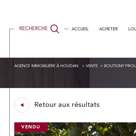
ACCUEIL
ACHETER
LO
RECHERCHE
AGENCE IMMOBILIÈRE À HOUDAN
VENTE
BOUTIGNY PROU
Acheter
Lo
de l'ancien
1
TYPE DE BIEN
de l'ancien
à l'a
Retour aux résultats
Maison
28410 - Boutigny-Pro
VENDU