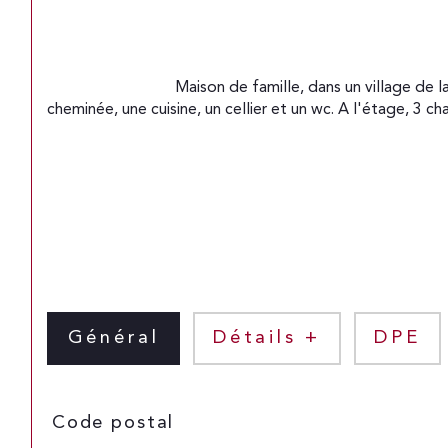
                                Maison de famille, dans un village de la CCPH, à 5min de la nationale 12 sur un terrain de 590m². Elle comprend au rez-de-chaussée un séjour de 30m² avec 
cheminée, une cuisine, un cellier et un wc. A l'étage, 3 ch
Général
Détails +
DPE
TRAD_SIROCCO_Caracteristique
Valeurs
Code postal