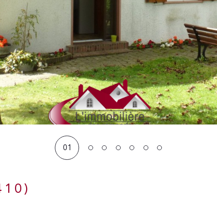
01
410)