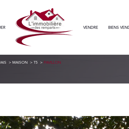
UER
VENDRE
BIENS VEN
Voir les
0
annonces
AIS
MAISON
T5
PAVILLON
uer
Estimer
1
LOCALISATION
BUDGET
nnée
uais
5 Pièces