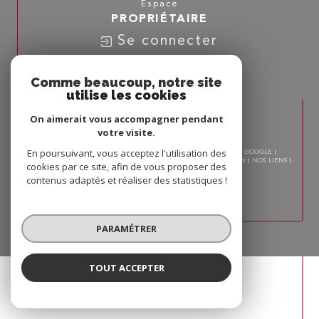
Espace
PROPRIÉTAIRE
Se connecter
Nous
Comme beaucoup, notre site
ADHÉRONS
utilise les cookies
On aimerait vous accompagner pendant
votre visite.
En poursuivant, vous acceptez l'utilisation des
© 2026 | TOUS DROITS RÉSERVÉS | TRADUCTION POWERED BY GOOGLE |
NOS HONORAIRES
PLAN DU SITE
MENTIONS LÉGALES
ADMIN
NOS LIENS
cookies par ce site, afin de vous proposer des
POLITIQUE RGPD
COOKIES
contenus adaptés et réaliser des statistiques !
PARAMÉTRER
TOUT ACCEPTER