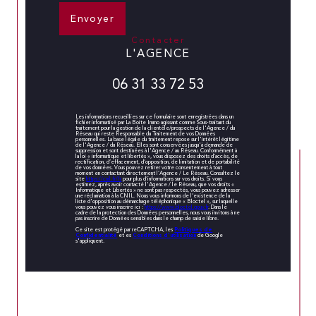
Envoyer
contacter
L'AGENCE
06 31 33 72 53
Les informations recueillies sur ce formulaire sont enregistrées dans un
fichier informatisé par La Boite Immo agissant comme Sous-traitant du
traitement pour la gestion de la clientèle/prospects de l'Agence / du
Réseau qui reste Responsable du Traitement de vos Données
personnelles. La base légale du traitement repose sur l'intérêt légitime
de l'Agence / du Réseau. Elles sont conservées jusqu'à demande de
suppression et sont destinées à l'Agence / au Réseau. Conformément à
la loi « informatique et libertés », vous disposez des droits d’accès, de
rectification, d’effacement, d’opposition, de limitation et de portabilité
de vos données. Vous pouvez retirer votre consentement à tout
moment en contactant directement l’Agence / Le Réseau. Consultez le
site
https://cnil.fr/fr
pour plus d’informations sur vos droits. Si vous
estimez, après avoir contacté l'Agence / le Réseau, que vos droits «
Informatique et Libertés » ne sont pas respectés, vous pouvez adresser
une réclamation à la CNIL. Nous vous informons de l’existence de la
liste d'opposition au démarchage téléphonique « Bloctel », sur laquelle
vous pouvez vous inscrire ici :
https://www.bloctel.gouv.fr
. Dans le
cadre de la protection des Données personnelles, nous vous invitons à ne
pas inscrire de Données sensibles dans le champ de saisie libre.
Politiques de
Ce site est protégé par reCAPTCHA, les
Confidentialité
Conditions d'utilisation
et es
de Google
s'appliquent.