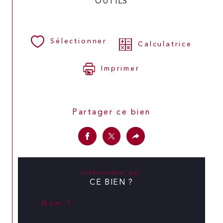
OUTILS
Sélectionner
Calculatrice
Imprimer
Partager ce bien
Intéressé(e) par
CE BIEN ?
Nom *