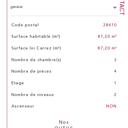
CONTACT
général
TRAD_SIROCCO_Caracteristique
Valeurs
Code postal
28410
Surface habitable (m²)
87,20 m²
Surface loi Carrez (m²)
87,20 m²
Nombre de chambre(s)
3
Nombre de pièces
4
Etage
1
Nombre de niveaux
2
Ascenseur
NON
Nos