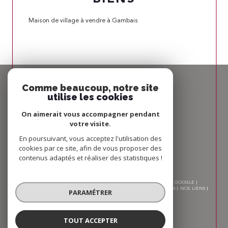
Maison de village à vendre à Gambais
Espace
PROPRIÉTAIRE
Comme beaucoup, notre site
utilise les cookies
Se connecter
On aimerait vous accompagner pendant
votre visite.
Nous
ADHÉRONS
En poursuivant, vous acceptez l'utilisation des
cookies par ce site, afin de vous proposer des
contenus adaptés et réaliser des statistiques !
© 2026 | TOUS DROITS RÉSERVÉS | TRADUCTION POWERED BY GOOGLE |
NOS HONORAIRES
PLAN DU SITE
MENTIONS LÉGALES
ADMIN
NOS LIENS
PARAMÉTRER
POLITIQUE RGPD
COOKIES
TOUT ACCEPTER